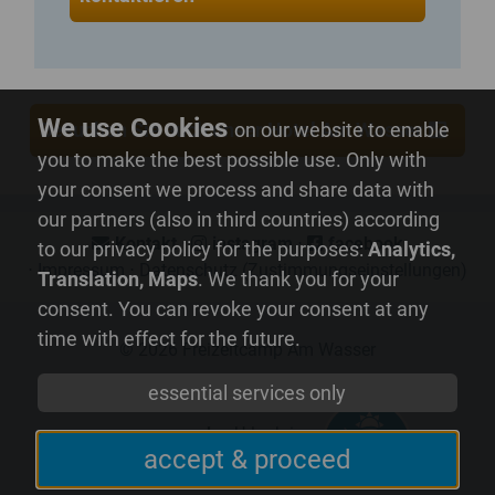
on our website to enable
Besuchen Sie auch unser Hotel Am Wasser
you to make the best possible use. Only with
your consent we process and share data with
our partners (also in third countries) according
Kontakt
⋅
instagram
⋅
facebook
to our privacy policy for the purposes:
Analytics,
⋅
Impressum
⋅
Datenschutz
(Zustimmungseinstellungen)
Translation, Maps
. We thank you for your
consent. You can revoke your consent at any
time with effect for the future.
© 2026
Freizeitcamp Am Wasser
essential services only
mvp.de
- Urlaub in
accept & proceed
Mecklenburg-Vorpommern