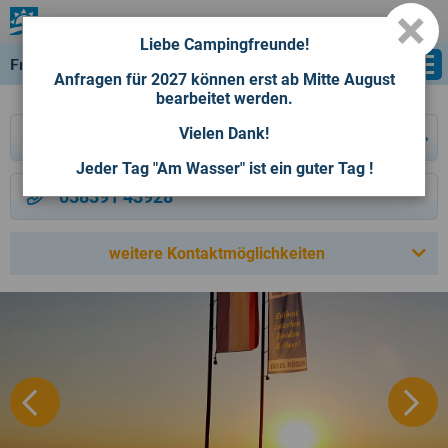
×
Ostseebad
Breege-Juliusruh
Liebe Campingfreunde!
Freizeitcamp Am Wasser
Anfragen für 2027 können erst ab Mitte August
bearbeitet werden.
Vielen Dank!
Reservierungsanfrage
»
Jeder Tag "Am Wasser" ist ein guter Tag !
038391 43928
weitere Kontaktmöglichkeiten